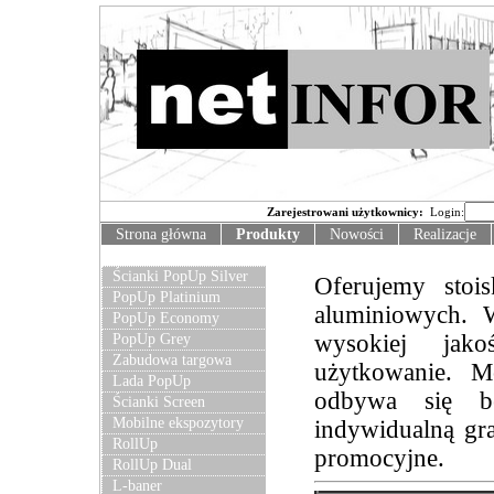
Zarejestrowani użytkownicy:
Login:
Strona główna
Produkty
Nowości
Realizacje
Ścianki PopUp Silver
Oferujemy stoi
PopUp Platinium
aluminiowych. W
PopUp Economy
wysokiej jako
PopUp Grey
Zabudowa targowa
użytkowanie. M
Lada PopUp
odbywa się be
Ścianki Screen
Mobilne ekspozytory
indywidualną gr
RollUp
promocyjne.
RollUp Dual
L-baner