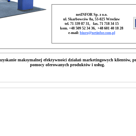
netINFOR Sp. z o.o.
ul. Skarbowców 8a, 53-025 Wrocław
tel.
71 339 87 31
, fax. 71 718 34 15
kom. +48
509 52 34 36
, +48
601 40 18 28
e-mail:
biuro
@netinfor.com.pl
 uzyskanie maksymalnej efektywności działań marketingowych klientów, 
pomocy oferowanych produktów i usług.