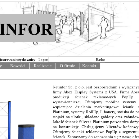
jestrowani użytkownicy:
Login:
Hasło:
y
Nowości
Realizacje
O firmie
Kontakt
Netinfor Sp. z o.o. jest bezpośrednim i wyłączn
firmy Abex Display Systems z USA. Firma Abe
produkcji ścianek reklamowych PopUp
wystawienniczej. Oferujemy mobilne systemy 
wspierające działania marketingowe: ścianki
Platinium, systemy RollUp, L-banery, stoiska do pr
stojaki na ulotki, składane gabloty oraz zabudo
Jakość ścianek Silver i Platinium potwierdza doż
na konstrukcję. Obsługujemy klientów końcowy
Oferujemy ścianki reklamowe PopUp z segment
ścianek.
Zapraszamy do zapoznania się z naszą ofer