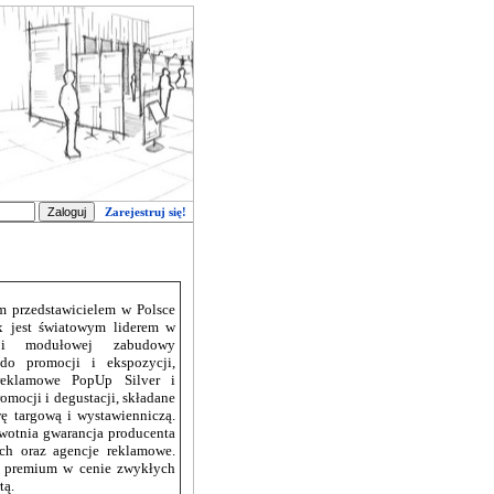
Zarejestruj się!
ym przedstawicielem w Polsce
x jest światowym liderem w
 i modułowej zabudowy
do promocji i ekspozycji,
 reklamowe PopUp Silver i
omocji i degustacji, składane
wę targową i wystawienniczą.
ywotnia gwarancja producenta
ch oraz agencje reklamowe.
u premium w cenie zwykłych
tą.