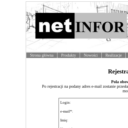
Strona główna
Produkty
Nowości
Realizacje
Rejestr
Pola obow
Po rejestracji na podany adres e-mail zostanie prze
moż
Login:
e-mail*:
Imię: